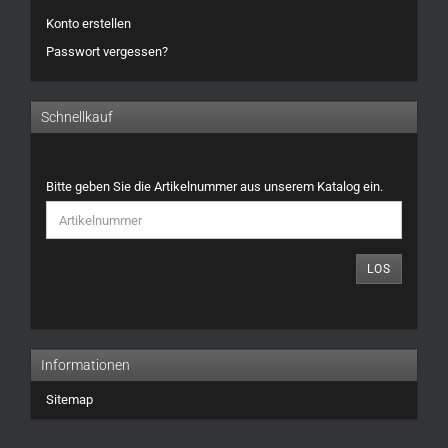
Konto erstellen
Passwort vergessen?
Schnellkauf
BITTE
Bitte geben Sie die Artikelnummer aus unserem Katalog ein.
GEBEN
SIE
DIE
ARTIKELNUMMER
LOS
AUS
UNSEREM
KATALOG
EIN.
Informationen
Sitemap