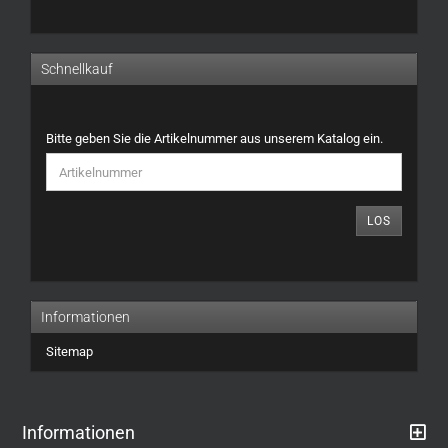
Schnellkauf
BITTE
Bitte geben Sie die Artikelnummer aus unserem Katalog ein.
GEBEN
SIE
DIE
ARTIKELNUMMER
LOS
AUS
UNSEREM
KATALOG
EIN.
Informationen
Sitemap
Informationen