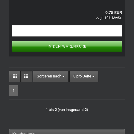
9,75 EUR
zzgl. 19% MwSt.
IN DEN WARENKORB
Sortieren nach
pro Seite
Sortieren nach
8 pro Seite
1
1
bis
2
(von insgesamt
2
)