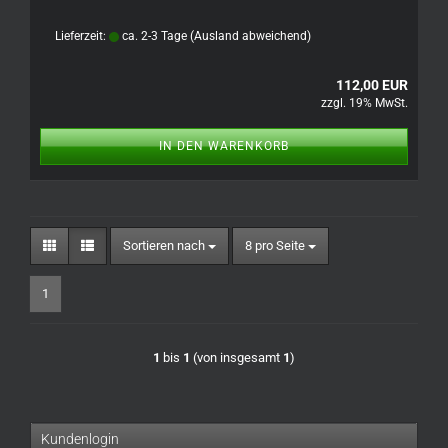
Lieferzeit:
ca. 2-3 Tage
(Ausland abweichend)
112,00 EUR
zzgl. 19% MwSt.
IN DEN WARENKORB
Sortieren nach
pro Seite
Sortieren nach
8 pro Seite
1
1
bis
1
(von insgesamt
1
)
Kundenlogin