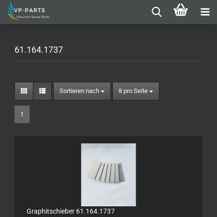
61.164.1737
Sortieren nach
pro Seite
Sortieren nach
8 pro Seite
1
Graphitschieber 61.164.1737