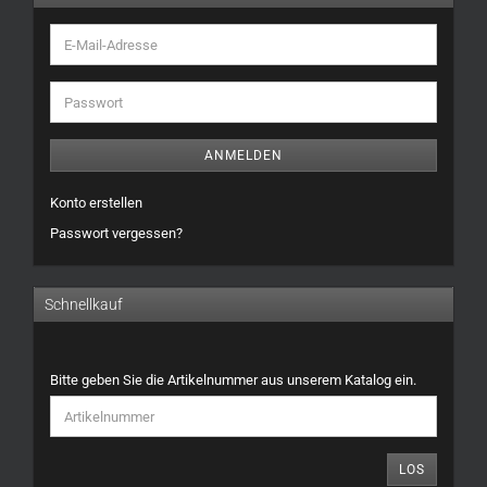
E-
Mail-
Adresse
Passwort
ANMELDEN
Konto erstellen
Passwort vergessen?
Schnellkauf
BITTE
Bitte geben Sie die Artikelnummer aus unserem Katalog ein.
GEBEN
SIE
DIE
ARTIKELNUMMER
LOS
AUS