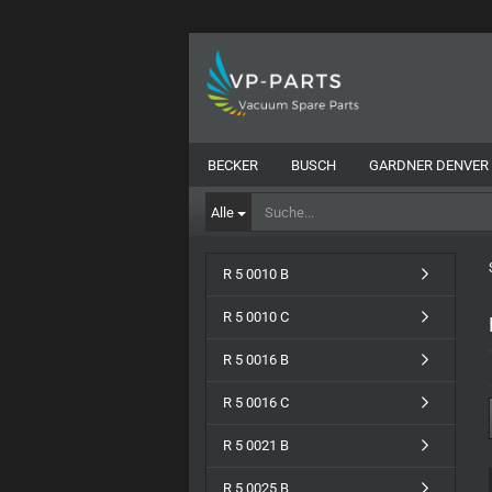
BECKER
BUSCH
GARDNER DENVER
Alle
R 5 0010 B
R 5 0010 C
R 5 0016 B
R 5 0016 C
R 5 0021 B
R 5 0025 B