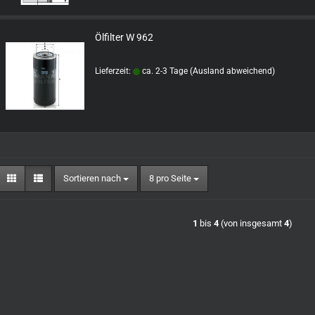
Ölfilter W 962
Lieferzeit:
ca. 2-3 Tage
(Ausland abweichend)
Sortieren nach
pro Seite
Sortieren nach
8 pro Seite
1
bis
4
(von insgesamt
4
)