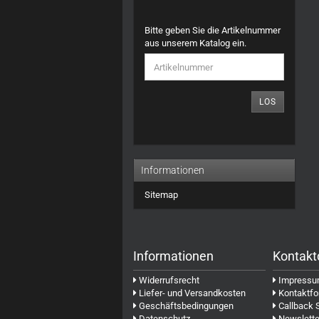
BITTE
Bitte geben Sie die Artikelnummer
GEBEN
aus unserem Katalog ein.
SIE
DIE
ARTIKELNUMMER
AUS
LOS
UNSEREM
KATALOG
EIN.
Informationen
Sitemap
Informationen
Kontakt
Widerrufsrecht
Impress
Liefer- und Versandkosten
Kontaktfo
Geschäftsbedingungen
Callback 
Datenschutz
Newslette