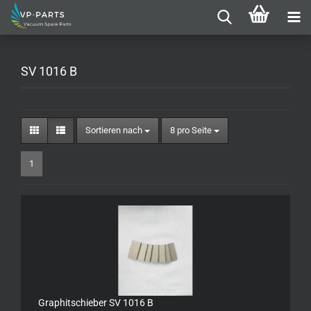
SV 1016 B
Sortieren nach
pro Seite
Sortieren nach
8 pro Seite
1
Graphitschieber SV 1016 B