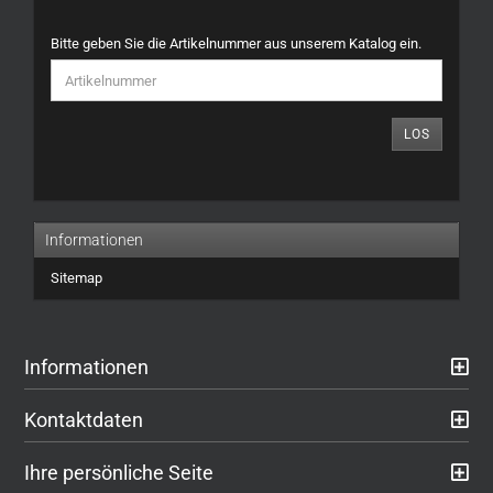
BITTE
Bitte geben Sie die Artikelnummer aus unserem Katalog ein.
GEBEN
SIE
DIE
ARTIKELNUMMER
LOS
AUS
UNSEREM
KATALOG
EIN.
Informationen
Sitemap
Informationen
Kontaktdaten
Ihre persönliche Seite