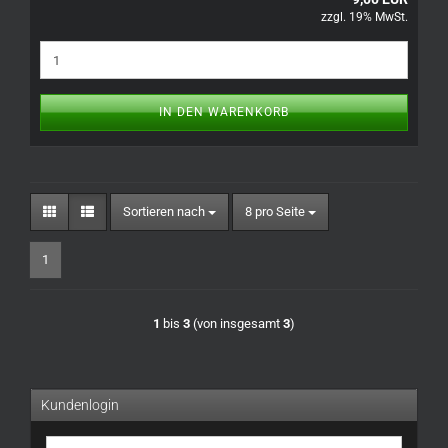
zzgl. 19% MwSt.
IN DEN WARENKORB
Sortieren nach
pro Seite
Sortieren nach
8 pro Seite
1
1
bis
3
(von insgesamt
3
)
Kundenlogin