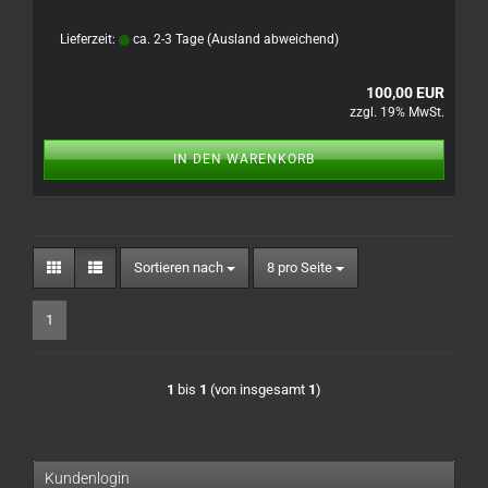
Lieferzeit:
ca. 2-3 Tage
(Ausland abweichend)
100,00 EUR
zzgl. 19% MwSt.
IN DEN WARENKORB
Sortieren nach
pro Seite
Sortieren nach
8 pro Seite
1
1
bis
1
(von insgesamt
1
)
Kundenlogin