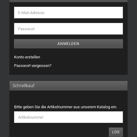
E-
Mail-
Adresse
Passwort
ANMELDEN
Konto erstellen
Passwort vergessen?
Schnellkauf
BITTE
Bitte geben Sie die Artikelnummer aus unserem Katalog ein.
GEBEN
SIE
DIE
ARTIKELNUMMER
LOS
AUS