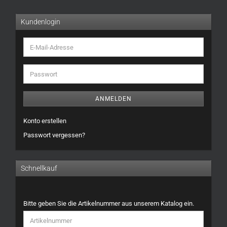
Kundenlogin
E-
Mail-
Adresse
Passwort
ANMELDEN
Konto erstellen
Passwort vergessen?
Schnellkauf
BITTE
Bitte geben Sie die Artikelnummer aus unserem Katalog ein.
GEBEN
SIE