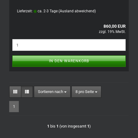
Lieferzeit:
ca. 2-3 Tage
(Ausland abweichend)
860,00 EUR
zzgl. 19% MwSt.
IN DEN WARENKORB
Sortieren nach
pro Seite
Sortieren nach
8 pro Seite
1
1
bis
1
(von insgesamt
1
)