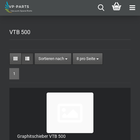
VTB 500
Sortieren nach
pro Seite
Sortieren nach
8 pro Seite
1
Graphitschieber VTB 500