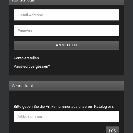
Kundenlogin
E-
Mail-
Adresse
Passwort
ANMELDEN
Konto erstellen
Passwort vergessen?
Schnellkauf
BITTE
Bitte geben Sie die Artikelnummer aus unserem Katalog ein.
GEBEN
SIE
DIE
ARTIKELNUMMER
LOS
AUS