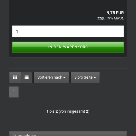
9,75 EUR
zzgl. 19% MwSt.
IN DEN WARENKORB
Sortieren nach
pro Seite
Sortieren nach
8 pro Seite
1
1
bis
2
(von insgesamt
2
)