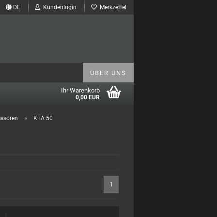
DE
Kundenlogin
Merkzettel
ÜBER UNS
Ihr Warenkorb
0,00 EUR
»
ssoren
KTA 50
1