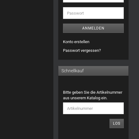
Mail-
Adresse
Passwort
ANMELDEN
Konto erstellen
Passwort vergessen?
Schnellkauf
BITTE
Bitte geben Sie die Artikelnummer
GEBEN
aus unserem Katalog ein.
SIE
DIE
ARTIKELNUMMER
AUS
LOS
UNSEREM
KATALOG
EIN.