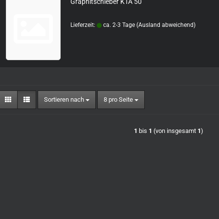
Graphitschieber KTA 50
Lieferzeit:
ca. 2-3 Tage
(Ausland abweichend)
Sortieren nach
pro Seite
Sortieren nach
8 pro Seite
1
bis
1
(von insgesamt
1
)