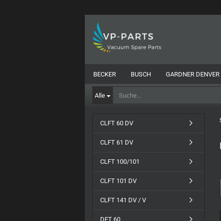
BECKER
BUSCH
GARDNER DENVER
Alle
CLFT 60 DV
CLFT 61 DV
CLFT 100/101
CLFT 101 DV
CLFT 141 DV / V
DFT 60