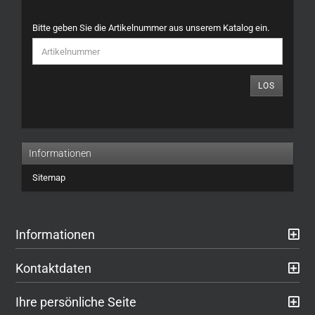
BITTE
Bitte geben Sie die Artikelnummer aus unserem Katalog ein.
GEBEN
SIE
DIE
ARTIKELNUMMER
LOS
AUS
UNSEREM
KATALOG
EIN.
Informationen
Sitemap
Informationen
Kontaktdaten
Ihre persönliche Seite