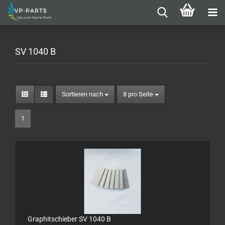
SV 1040 B
Sortieren nach
pro Seite
Sortieren nach
8 pro Seite
1
Graphitschieber SV 1040 B