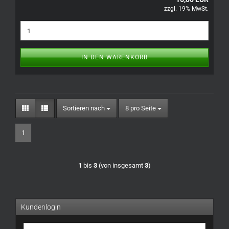
zzgl. 19% MwSt.
IN DEN WARENKORB
Sortieren nach
pro Seite
Sortieren nach
8 pro Seite
1
1
bis
3
(von insgesamt
3
)
Kundenlogin