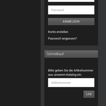
Mail-
Adresse
Passwort
ANMELDEN
Konto erstellen
Passwort vergessen?
Schnellkauf
BITTE
Bitte geben Sie die Artikelnummer
GEBEN
aus unserem Katalog ein.
SIE
DIE
ARTIKELNUMMER
AUS
LOS
UNSEREM
KATALOG
EIN.