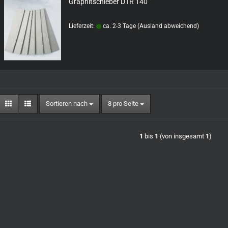
Graphitschieber DTR 140
Lieferzeit:
ca. 2-3 Tage
(Ausland abweichend)
Sortieren nach
pro Seite
Sortieren nach
8 pro Seite
1
bis
1
(von insgesamt
1
)