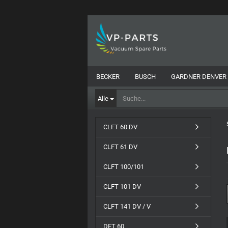
BECKER
BUSCH
GARDNER DENVER
Alle
CLFT 60 DV
CLFT 61 DV
CLFT 100/101
CLFT 101 DV
CLFT 141 DV / V
DFT 60