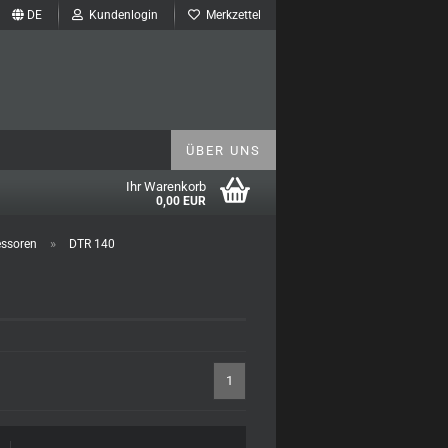
DE
Kundenlogin
Merkzettel
ÜBER UNS
Ihr Warenkorb
0,00 EUR
»
ssoren
DTR 140
1