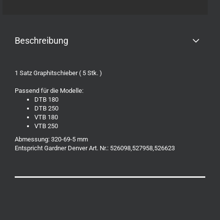
Beschreibung
1 Satz Graphitschieber ( 5 Stk. )
Passend für die Modelle:
DTB 180
DTB 250
VTB 180
VTB 250
​Abmessung: 320-69-5 mm
Entspricht Gardner Denver Art. Nr.: 526098,527958,526623