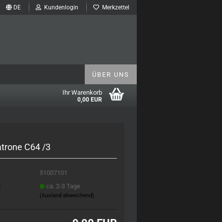
DE
Kundenlogin
Merkzettel
ÜBER UNS
Ihr Warenkorb
0,00 EUR
atrone C64 /3
51007101
:
ca. 2-3 Tage
(Ausland abweichend)