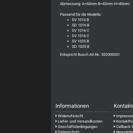
Abmessung: A=60mm B=42mm H=40mm
Passend für die Modelle:
SV 1016 B
SD 1016 B
SV 1016 C
SV 1016 C
SV 1025 B
SD 1025 B
Entspricht Busch Art.Nr.: 532000031
Informationen
Kontakt
Widerrufsrecht
Impress
Liefer- und Versandkosten
Kontaktfo
Geschäftsbedingungen
Callback 
Datenschutz
Newslette