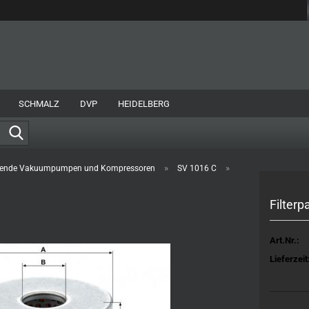
Sprache auswählen
E-Mail
Lieferland
SCHMALZ
DVP
HEIDELBERG
Passwort
Suche...
»
»
fende Vakuumpumpen und Kompressoren
SV 1016 C
Konto erstellen
Filterp
Passwort vergessen?
Art.Nr.:
Lieferzeit