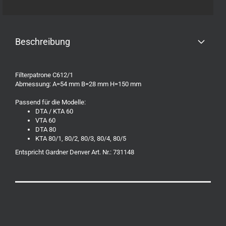
Beschreibung
Filterpatrone C612/1
Abmessung: A=54 mm B=28 mm H=150 mm
Passend für die Modelle:
DTA / KTA 60
VTA 60
DTA 80
KTA 80/1, 80/2, 80/3, 80/4, 80/5
Entspricht Gardner Denver Art. Nr.: 731148